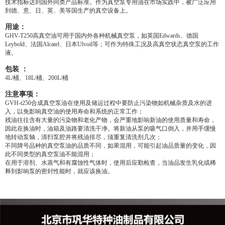
技术指标达到国外同类产品标准。作为真空泵专用油在市场实践中，被广泛应用
到德、意、日、英、美等国生产的真空设备上。
用途：
GHV-T250高真空油可用于国内外各种机械真空泵，如英国Edwards、德国
Leybold、法国Alcatel、日本Ulvoil等；可作为特殊工况及高真空状态真空泵的工作
液。
包装 ：
4L/桶、18L/桶、200L/桶
注意事项：
GVH-t250合成真空泵油在使用及储运过程中要防止污染物如机械杂质及水的进
入，以免影响真空油的使用寿命和系统的正常工作；
残油往往含有大量的污染物和老化产物，会严重地影响新油的使用质量和寿命，
因此在换油时，油箱及油路要清洗干净。将新油从泵的吸气口倒入，并用手缓慢
地转动泵轴，清扫泵腔并将残油排尽，须重复清洗剂几次；
不同牌号品种的真空泵油的品质不同，如果混用，可能引起油品质量的变化，因
此不同类型的真空泵油不能混用；
在用于溶剂、水蒸气和有腐蚀性气体时，使用后应勤检查，当油品发生乳化或稀
释到影响泵的密封性能时，就应该换油。