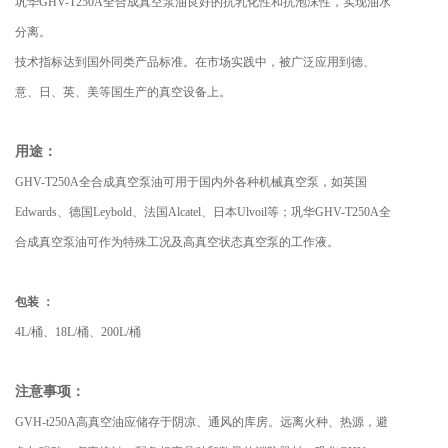
巩华GHV-T250A全合成真空泵油良好的抗乳化性和抗泡沫性，实现油水
分离。
技术指标达到国外同类产品标准。在市场实践中，被广泛应用到德、
意、日、英、美等国生产的真空设备上。
用途：
GHV-T250A全合成真空泵油可用于国内外各种机械真空泵，如英国
Edwards、德国Leybold、法国Alcatel、日本Ulvoil等；巩华GHV-T250A全
合成真空泵油可作为特殊工况及高真空状态真空泵的工作液。
包装 ：
4L/桶、18L/桶、200L/桶
注意事项：
GVH-t250A高真空油应储存于阴凉、通风的库房。远离火种、热源，避