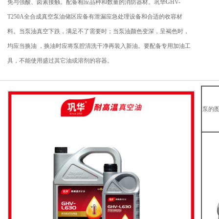
免与强酸、卤素接触。配备相应品种和数量的消防器材。巩华GHV-
T250A全合成真空泵油储区应备有泄漏应急处理设备和合适的收容材
料。当泵油真空下跌，满足不了需要时；当泵油颜色变深，呈褐色时，
均应当换油 ，换油时应将泵腔清洗干净再装入新油。要配备专用加油工
具，不能使用盛过其它油或溶剂的容器。
泵的