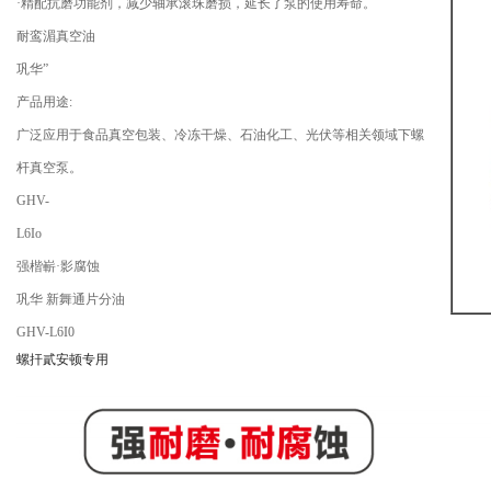
·精配抗磨功能剂，减少轴承滚珠磨损，延长了泵的使用寿命。
耐鸾湄真空油
巩华”
产品用途:
广泛应用于食品真空包装、冷冻干燥、石油化工、光伏等相关领域下螺
杆真空泵。
GHV-
L6Io
强楷嶄·影腐蚀
巩华 新舞通片分油
GHV-L6I0
螺扞貳安顿专用