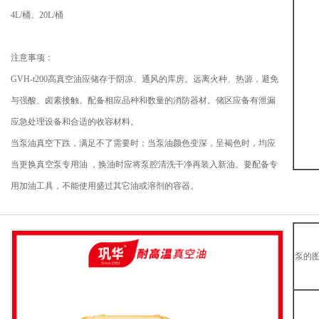
4L/桶、20L/桶
注意事项：
GVH-t200高真空油应储存于阴凉、通风的库房。远离火种、热源，避免
与强酸、卤素接触。配备相应品种和数量的消防器材。储区应备有泄漏
应急处理设备和合适的收容材料。
当泵油真空下跌，满足不了需要时；当泵油颜色变深，呈褐色时，均应
当更换真空泵专用油 ，换油时应将泵腔清洗干净再装入新油。要配备专
用加油工具，不能使用盛过其它油或溶剂的容器。
泵的