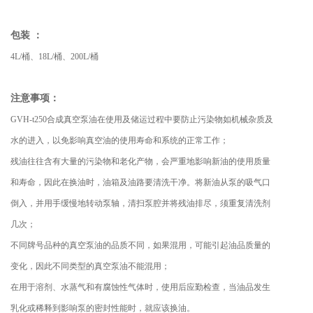
包装 ：
4L/桶、18L/桶、200L/桶
注意事项：
GVH-t250合成真空泵油在使用及储运过程中要防止污染物如机械杂质及
水的进入，以免影响真空油的使用寿命和系统的正常工作；
残油往往含有大量的污染物和老化产物，会严重地影响新油的使用质量
和寿命，因此在换油时，油箱及油路要清洗干净。将新油从泵的吸气口
倒入，并用手缓慢地转动泵轴，清扫泵腔并将残油排尽，须重复清洗剂
几次；
不同牌号品种的真空泵油的品质不同，如果混用，可能引起油品质量的
变化，因此不同类型的真空泵油不能混用；
在用于溶剂、水蒸气和有腐蚀性气体时，使用后应勤检查，当油品发生
乳化或稀释到影响泵的密封性能时，就应该换油。