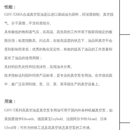
性能：
GHV-T200A合成真空泵油是以进口基础油为原料，经深度精制、真空脱
气、分子蒸馏，不含轻质组分。
具有极低的饱和蒸气压，在高温、高负荷的工作环境下能获得稳定的极
限压强；粘度指数高、闪点高，在较高温度的状态下，油品和真空不会
受到影响而变劣；优秀的氧化安定性，有效的提高了油品的工作质量和
延长了油品的使用周期；
良好的抗乳化性和抗泡沫性，实现油水分离。
技术指标达到国外同类产品标准，是专业的真空泵专用油。在市场实践
中，被广泛应用到德、意、日、英、美等国生产的真空设备上。
用途：
GHV-T系列高真空油是真空泵专用油可用于国内外各种机械真空泵，如
英国爱德华Edwards、德国莱宝Leybold、法国阿尔卡特Alcatel、日本
Ulvoil等；可作为特殊工况及高真空状态真空泵的工作液。