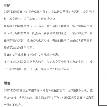
性能：
GHV-T250高真空油是合成真空泵油，是以进口基础油为原料，经深度精
制、真空脱气、分子蒸馏，不含轻质组分。
具有极低的饱和蒸气压，在高温、高负荷的工作环境下能获得稳定的极
限压强；粘度指数高、闪点高，在较高温度的状态下，油品和真空不会
受到影响而变劣；良好的氧化安定性，有效的提高了油品的工作质量和
延长了油品的使用周期；
良好的抗乳化性和抗泡沫性，实现油水分离。
技术指标达到国外同类产品标准。作为真空泵专用油在市场实践中，被
广泛应用到德、意、日、英、美等国生产的真空设备上。
用途：
GHV-T250高真空油可用于国内外各种机械真空泵，如英国Edwards、德
国Leybold、法国Alcatel、日本Ulvoil等；可作为特殊工况及高真空状态真
空泵的工作液。