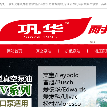
您好，欢迎光临巩华特种油制品有限公司官方网站,专业研发制造合成真空泵油、高
品牌产品
收藏本站
网站首页
真空泵油
扩散泵油
增压泵