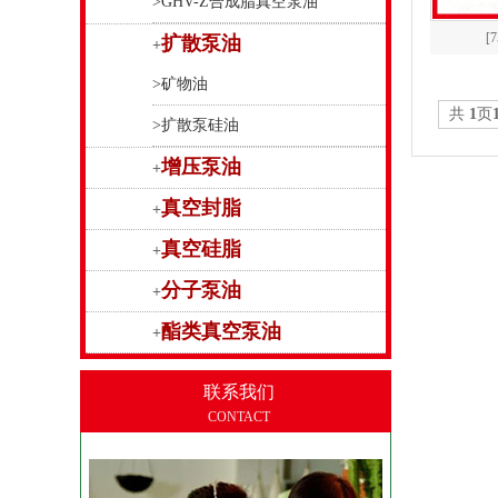
>GHV-Z合成脂真空泵油
[
扩散泵油
+
>矿物油
共
1
页
>扩散泵硅油
增压泵油
+
真空封脂
+
真空硅脂
+
分子泵油
+
酯类真空泵油
+
联系我们
CONTACT