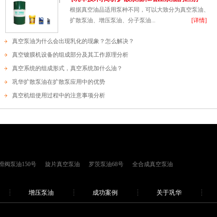
根据真空油品适用泵种不同，可以大致分为真空泵油、
扩散泵油、增压泵油、分子泵油...
[详情]
真空泵油为什么会出现乳化的现象？怎么解决？
真空镀膜机设备的组成部分及其工作原理分析
真空系统的组成形式，真空系统加什么油？
巩华扩散泵油在扩散泵应用中的优势
真空机组使用过程中的注意事项分析
滑阀泵油150号
旋片真空泵油
罗茨泵油68号
全合成真空泵油
增压泵油
成功案例
关于巩华