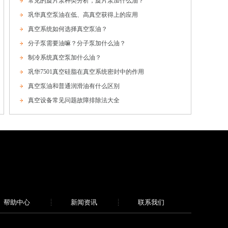
常见的旋片泵种类分析，旋片泵加什么油？
巩华真空泵油在低、高真空获得上的应用
真空系统如何选择真空泵油？
分子泵需要油嘛？分子泵加什么油？
制冷系统真空泵加什么油？
巩华7501真空硅脂在真空系统密封中的作用
真空泵油和普通润滑油有什么区别
真空设备常见问题故障排除法大全
帮助中心
新闻资讯
联系我们