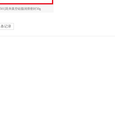
7501]巩华真空硅脂润滑密封50g
1
条记录